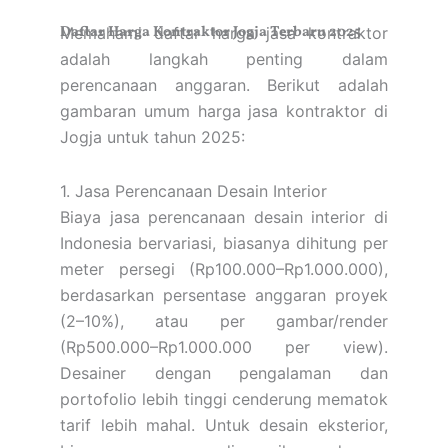
Daftar Harga Kontraktor Jogja Terbaru 2025
Memahami daftar harga jasa kontraktor
adalah langkah penting dalam
perencanaan anggaran. Berikut adalah
gambaran umum harga jasa kontraktor di
Jogja untuk tahun 2025:
1. Jasa Perencanaan Desain Interior
Biaya jasa perencanaan desain interior di
Indonesia bervariasi, biasanya dihitung per
meter persegi (Rp100.000–Rp1.000.000),
berdasarkan persentase anggaran proyek
(2–10%), atau per gambar/render
(Rp500.000–Rp1.000.000 per view).
Desainer dengan pengalaman dan
portofolio lebih tinggi cenderung mematok
tarif lebih mahal. Untuk desain eksterior,