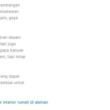
rkembangan
 wisatawan
opis, gaya
tren desain
tapi juga
engapa banyak
am, tapi tetap
yang dapat
selesai untuk