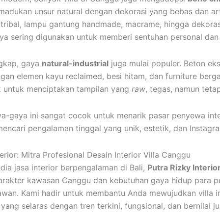
adukan unsur natural dengan dekorasi yang bebas dan art
 tribal, lampu gantung handmade, macrame, hingga dekorasi
ya sering digunakan untuk memberi sentuhan personal dan
gkap, gaya
natural-industrial
juga mulai populer. Beton ek
an elemen kayu reclaimed, besi hitam, dan furniture berga
k untuk menciptakan tampilan yang
raw
, tegas, namun teta
a-gaya ini sangat cocok untuk menarik pasar penyewa inte
ncari pengalaman tinggal yang unik, estetik, dan Instagr
erior: Mitra Profesional Desain Interior Villa Canggu
ia jasa interior berpengalaman di Bali,
Putra Rizky Interio
arakter kawasan Canggu dan kebutuhan gaya hidup para p
wan. Kami hadir untuk membantu Anda mewujudkan villa 
 yang selaras dengan tren terkini, fungsional, dan bernilai jua