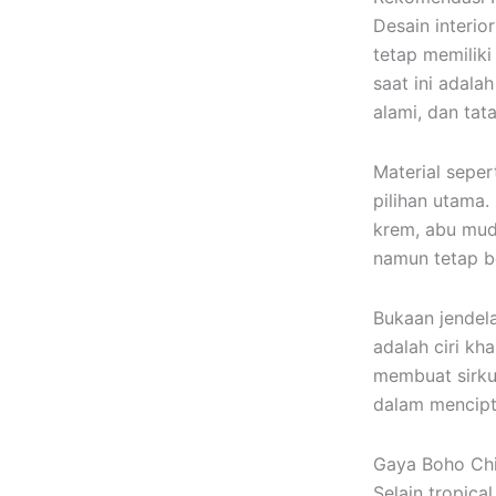
Desain interio
tetap memiliki
saat ini adala
alami, dan tat
Material seper
pilihan utama.
krem, abu mud
namun tetap b
Bukaan jendela
adalah ciri kha
membuat sirku
dalam mencipta
Gaya Boho Chi
Selain tropic