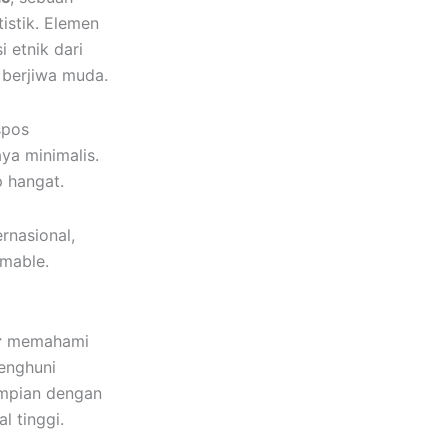
istik. Elemen
 etnik dari
 berjiwa muda.
spos
ya minimalis.
p hangat.
rnasional,
amable.
r
memahami
enghuni
impian dengan
l tinggi.