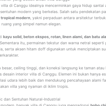
r villa di Canggu idealnya mencerminkan gaya hidup santai 
 sentuhan modern yang berkelas. Salah satu pendekatan pa
h
tropical modern
, yakni perpaduan antara arsitektur terbuk
a ruang yang simpel namun elegan.
ti
kayu solid, beton ekspos, rotan, linen alami, dan batu a
 Sementara itu, permainan tekstur dan warna netral seperti 
a, serta aksen hitam doff digunakan untuk menciptakan s
erkarakter.
 besar, ceiling tinggi, dan koneksi langsung ke taman ata
s desain interior villa di Canggu. Elemen ini bukan hanya est
lasi udara lebih baik dan mendukung pencahayaan alami fa
kan villa yang nyaman di iklim tropis.
c dan Sentuhan Natural-Industrial
al modern, banyak villa di Canggu juga mengadopsi
boho ch