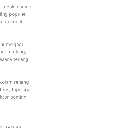
ala Bali, namun
ling populer
a, material
lam
menjadi
putih tulang,
uasana tenang
u kolam renang
etis, tapi juga
ktor penting
ic
, sebuah