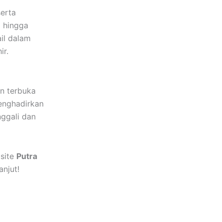
serta
i hingga
il dalam
ir.
in terbuka
nghadirkan
nggali dan
bsite
Putra
njut!