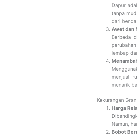
Dapur adal
tanpa muda
dari benda 
Awet dan 
Berbeda d
perubahan
lembap dan
Menambah 
Menggunak
menjual ru
menarik ba
Kekurangan Grani
Harga Rela
Dibandingk
Namun, har
Bobot Ber