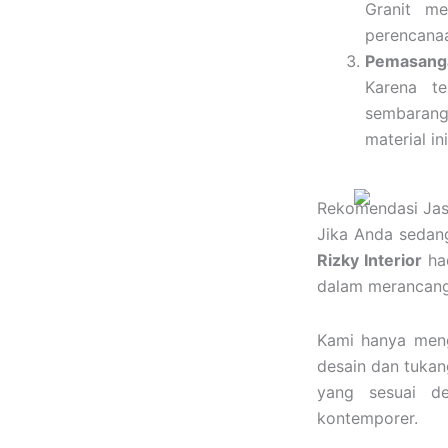
Granit me
perencana
Pemasanga
Karena te
sembarang
material ini
Rekomendasi Jasa 
Jika Anda seda
Rizky Interior
had
dalam merancang
Kami hanya meng
desain dan tukan
yang sesuai de
kontemporer.