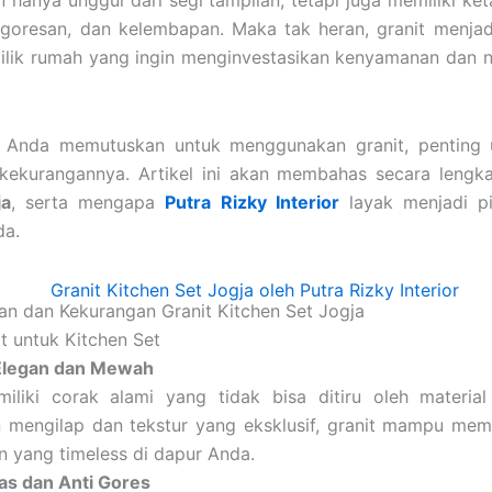
n hanya unggul dari segi tampilan, tetapi juga memiliki ke
goresan, dan kelembapan. Maka tak heran, granit menjadi
lik rumah yang ingin menginvestasikan kenyamanan dan ni
 Anda memutuskan untuk menggunakan granit, penting
kekurangannya. Artikel ini akan membahas secara lengk
ja
, serta mengapa
Putra Rizky Interior
layak menjadi p
a.
n dan Kekurangan Granit Kitchen Set Jogja
t untuk Kitchen Set
Elegan dan Mewah
miliki corak alami yang tidak bisa ditiru oleh materia
 mengilap dan tekstur yang eksklusif, granit mampu mem
yang timeless di dapur Anda.
as dan Anti Gores