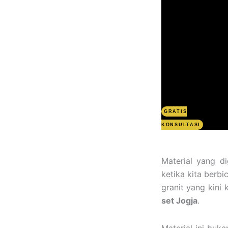
GRATIS
KONSULTASI
Material yang d
ketika kita berbi
granit
yang kini
set Jogja
.