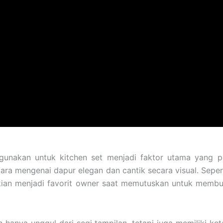
igunakan untuk kitchen set menjadi faktor utama yang pa
cara mengenai dapur elegan dan cantik secara visual. Seper
 kian menjadi favorit owner saat memutuskan untuk memb