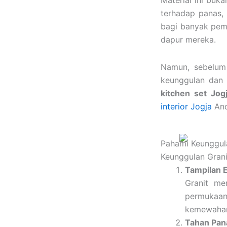
Material ini buka
terhadap panas, 
bagi banyak pemi
dapur mereka.
Namun, sebelum
keunggulan dan 
kitchen set Jog
interior Jogja
And
Pahami Keunggula
Keunggulan Grani
Tampilan 
Granit me
permukaan
kemewahan 
Tahan Pan