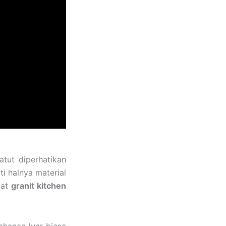
tut diperhatikan
ti halnya material
uat
granit kitchen