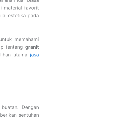
tahanan luar biasa
 material favorit
lai estetika pada
 untuk memahami
ap tentang
granit
ilihan utama
jasa
l buatan. Dengan
berikan sentuhan