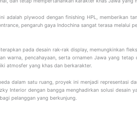
onal, dan tetap mempertahankan karakter khas Jawa yang m
ini adalah plywood dengan finishing HPL, memberikan ta
entrance, pengaruh gaya Indochina sangat terasa melalui pe
iterapkan pada desain rak-rak display, memungkinkan flek
han warna, pencahayaan, serta ornamen Jawa yang tetap di
iki atmosfer yang khas dan berkarakter.
 dalam satu ruang, proyek ini menjadi representasi dar
Rizky Interior dengan bangga menghadirkan solusi desain y
bagi pelanggan yang berkunjung.