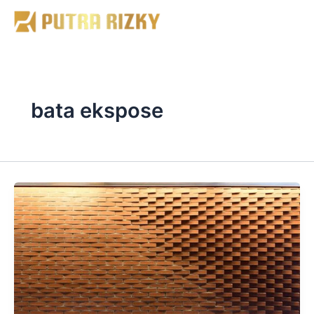
Skip
to
content
bata ekspose