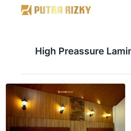
Skip
to
content
High Preassure Lami