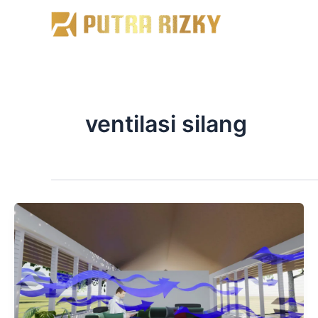
Skip
to
content
ventilasi silang